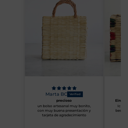
Marta BC
Marie Franco
precioso
Eine empfehlenswerte We
un bolso artesanal muy bonito,
Ich bin sehr zufrieden mit
con muy buena presentación y
bestellten Produkt. Die Liefe
tarjeta de agradecimiento
wurde eingehalten.
Vielen Dank für Ihre
Aufmerksamkeit und Ih