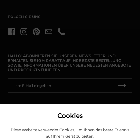
FOLGEN SIE UNS
Facebook
Instagram
Pinterest
E-Mail
Telefon
HALLO! ABONNIEREN SIE UNSEREN NEWSLETTER UND
ERHALTEN SIE 10 % RABATT AUF IHRE ERSTE BESTELLUNG
SOWIE INFORMATIONEN ÜBER UNSERE NEUESTEN ANGEBOTE
UND PRODUKTNEUHEITEN.
Land/Region
Cookies
Spanien
(EUR €)
Diese Website verwendet Cookies, um Ihnen das beste Erlebnis
auf Ihrem Gerät zu bieten.