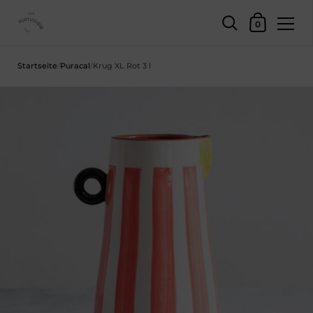
Einkaufswage
0
Zum Inhalt springen
Startseite
/
Puracal
/
Krug XL Rot 3 l