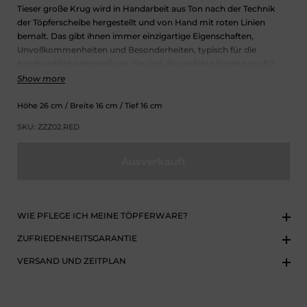
T
ieser große Krug wird in Handarbeit aus Ton nach der Technik
der Töpferscheibe hergestellt und von Hand mit roten Linien
bemalt. Das gibt ihnen immer einzigartige Eigenschaften,
Unvollkommenheiten und Besonderheiten, typisch für die
handwerkliche Herstellung. Sie sind die perfekte Ergänzung für
jede Küche oder jeden Esszimmerstil, denn sie machen jede
Show more
Mahlzeit zu einem Ereignis.
Höhe
26
cm
/ Breite
16
cm
/ Tief
16
cm
SKU: ZZZ02.RED
Ausverkauft
WIE PFLEGE ICH MEINE TÖPFERWARE?
ZUFRIEDENHEITSGARANTIE
VERSAND UND ZEITPLAN