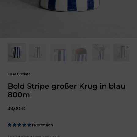
Casa Cubista
Bold Stripe großer Krug in blau
800ml
Preis:
39,00 €
1 Rezension