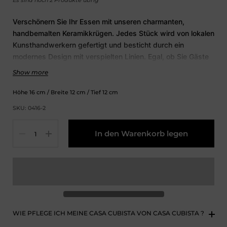
Es sind noch 2 Produkte übrig
Verschönern Sie Ihr Essen mit unseren charmanten,
handbemalten Keramikkrügen. Jedes Stück wird von lokalen
Kunsthandwerkern gefertigt und besticht durch ein
modernes Design mit verspielten Linien. Egal, ob Sie Gäste
bewirten oder Ihrem Zuhause eine einzigartige Note
Show more
verleihen, dieser Krug wird Sie sicher beeindrucken.
Höhe
16
cm
/ Breite
12
cm
/ Tief
12
cm
SKU: 0416-2
Menge
In den Warenkorb legen
WIE PFLEGE ICH MEINE CASA CUBISTA VON CASA CUBISTA ?