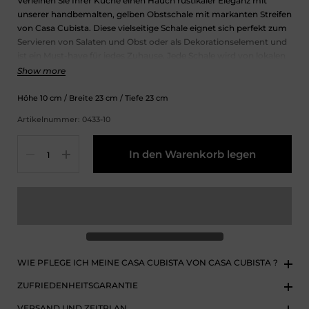
Verleihen Sie Ihrer Küche einen Hauch rustikaler Eleganz mit
unserer handbemalten, gelben Obstschale mit markanten Streifen
von Casa Cubista. Diese vielseitige Schale eignet sich perfekt zum
Servieren von Salaten und Obst oder als Dekorationselement und
ist ein Must-have für jedes Zuhause. Jede Schale wird von lokalen
Kunsthandwerkern gefertigt und ist somit ein echtes Unikat. Mit
Show more
ihrem rustikalen Stil und ihrem auffälligen Design verleiht sie jeder
Tischdekoration einen Hauch von Charme.
Höhe
10
cm
/ Breite
23
cm
/ Tiefe
23
cm
Artikelnummer: 0433-10
Menge
In den Warenkorb legen
WIE PFLEGE ICH MEINE CASA CUBISTA VON CASA CUBISTA ?
ZUFRIEDENHEITSGARANTIE
VERSAND UND ZEITPLAN