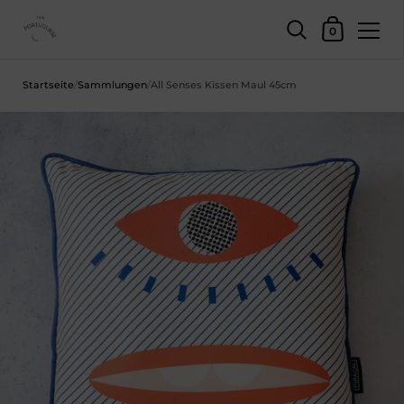
Einkaufswage
0
Zum Inhalt springen
Startseite
/
Sammlungen
/
All Senses Kissen Maul 45cm