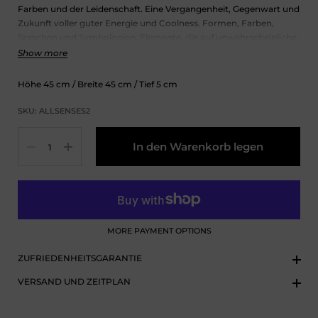
Farben und der Leidenschaft. Eine Vergangenheit, Gegenwart und
Zukunft voller guter Energie und Coolness. Formen, Farben,
Sprachen und Symbologien, Elemente, die auf unwahrscheinliche
und rätselhafte Weise kombiniert werden, um die Sinne
Show more
auszudrücken und wie wir mit allem, was uns umgibt,
kommunizieren.
Höhe
45
cm
/ Breite
45
cm
/ Tief
5
cm
Die ALL SENSES-Kissen sind in 3 verschiedenen Designs mit den
SKU: ALLSENSES2
Rückseiten in Schwarz, Koralle und Blau erhältlich.
Menge
In den Warenkorb legen
Material:
100% Baumwolle (die Rückseite ist blau)
Nur der Kissenbezug ist enthalten und nicht das Innenkissen.
MORE PAYMENT OPTIONS
ZUFRIEDENHEITSGARANTIE
VERSAND UND ZEITPLAN