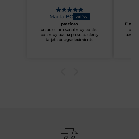
Marta BC
Mar
precioso
Eine em
un bolso artesanal muy bonito,
Ich bi
con muy buena presentación y
bestellt
tarjeta de agradecimiento
w
V
Aufm