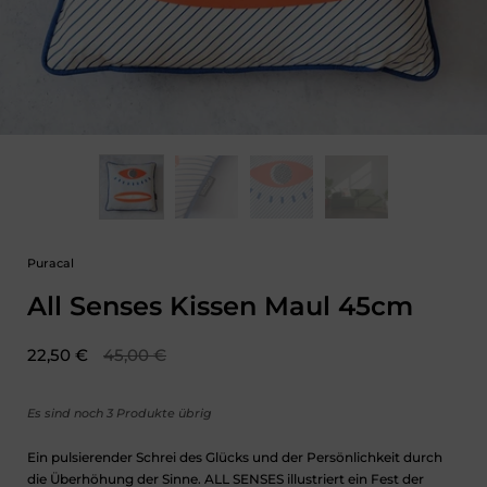
Puracal
All Senses Kissen Maul 45cm
Verkaufspreis:
22,50 €
Regulärer Preis:
45,00 €
Es sind noch 3 Produkte übrig
Ein pulsierender Schrei des Glücks und der Persönlichkeit durch
die Überhöhung der Sinne. ALL SENSES illustriert ein Fest der