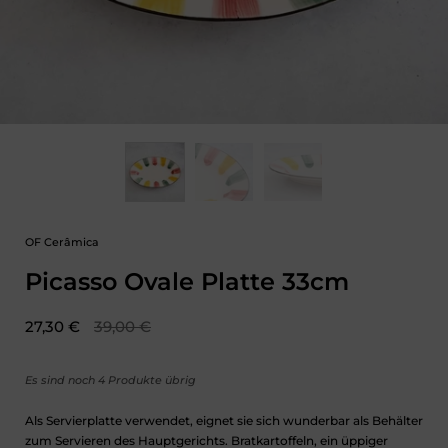
OF Cerâmica
Picasso Ovale Platte 33cm
Aktionspreis:
27,30 €
Regulärer Preis:
39,00 €
Es sind noch 4 Produkte übrig
Als Servierplatte verwendet, eignet sie sich wunderbar als Behälter
zum Servieren des Hauptgerichts. Bratkartoffeln, ein üppiger