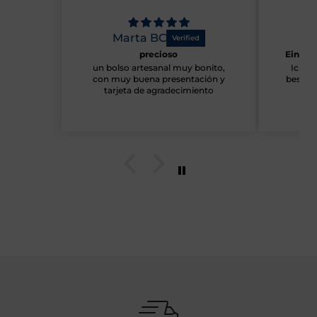
Marta BC
Ma
precioso
Eine e
un bolso artesanal muy bonito,
Ich bi
con muy buena presentación y
bestell
tarjeta de agradecimiento
Auf