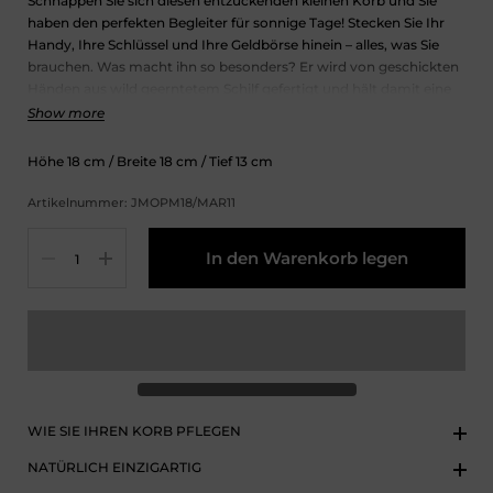
Schnappen Sie sich diesen entzückenden kleinen Korb und Sie
haben den perfekten Begleiter für sonnige Tage! Stecken Sie Ihr
Handy, Ihre Schlüssel und Ihre Geldbörse hinein – alles, was Sie
brauchen. Was macht ihn so besonders? Er wird von geschickten
Händen aus wild geerntetem Schilf gefertigt und hält damit eine
portugiesische Tradition am Leben, die seit Generationen
Show more
geschätzt wird. Einfach, charmant und voller Herz.
Höhe
18
cm
/ Breite
18
cm
/ Tief
13
cm
Artikelnummer: JMOPM18/MAR11
Menge
In den Warenkorb legen
WIE SIE IHREN KORB PFLEGEN
NATÜRLICH EINZIGARTIG