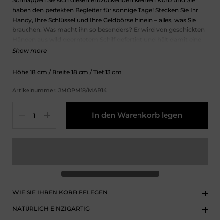
Schnappen Sie sich diesen entzückenden kleinen Korb und Sie
haben den perfekten Begleiter für sonnige Tage! Stecken Sie Ihr
Handy, Ihre Schlüssel und Ihre Geldbörse hinein – alles, was Sie
brauchen. Was macht ihn so besonders? Er wird von geschickten
Händen aus wild geerntetem Schilf gefertigt und hält damit eine
portugiesische Tradition am Leben, die seit Generationen
Show more
geschätzt wird. Einfach, charmant und voller Herz.
Höhe
18
cm
/ Breite
18
cm
/ Tief
13
cm
Artikelnummer: JMOPM18/MAR14
Menge
In den Warenkorb legen
WIE SIE IHREN KORB PFLEGEN
NATÜRLICH EINZIGARTIG